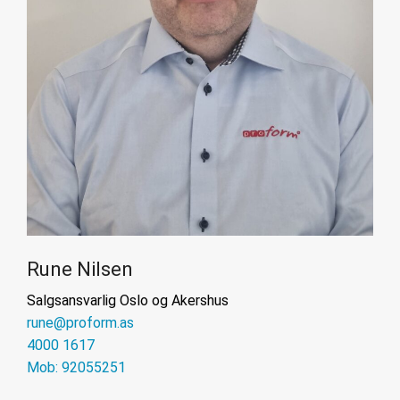
Rune Nilsen
Salgsansvarlig Oslo og Akershus
rune@proform.as
4000 1617
Mob: 92055251