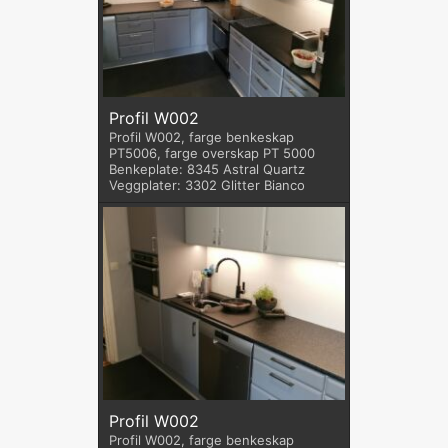
Profil W002
Profil W002, farge benkeskap
PT5006, farge overskap PT 5000
Benkeplate: 8345 Astral Quartz
Veggplater: 3302 Glitter Bianco
Profil W002
Profil W002, farge benkeskap