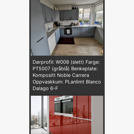
Dørprofil: W008 (slett) Farge:
PT5007 (gråblå) Benkeplate:
Kompositt Noble Carrera
Oppvaskkum: PLanlimt Blanco
Dalago 6-F