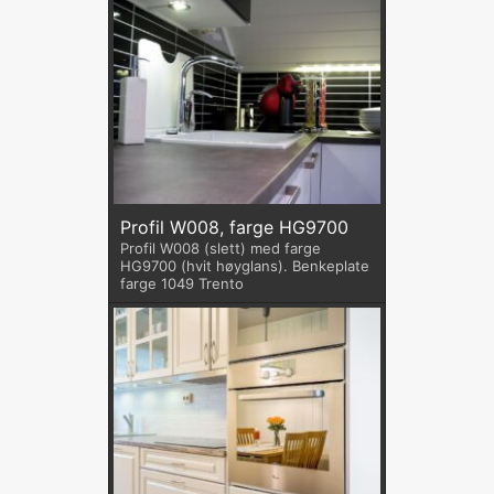
Profil W008, farge HG9700
Profil W008 (slett) med farge
HG9700 (hvit høyglans). Benkeplate
farge 1049 Trento