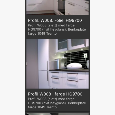
Profil: W008. Folie: HG9700
Profil W008 (slett) med farge
HG9700 (hvit høyglans). Benkeplate
farge 1049 Trento
Profil W008 , farge HG9700
Profil W008 (slett) med farge
HG9700 (hvit høyglans). Benkeplate
farge 1049 Trento