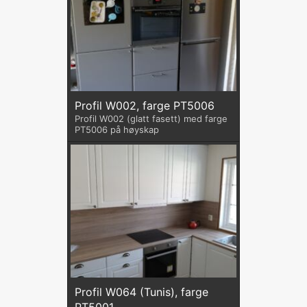
Profil W002, farge PT5006
Profil W002 (glatt fasett) med farge
PT5006 på høyskap
Profil W064 (Tunis), farge
PT5001