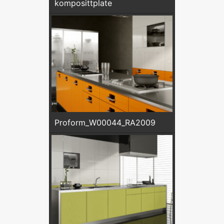
komposittplate
Proform_W00044_RA2009