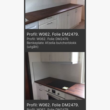
Profil: W062. Folie DM2479.
Profil: W062. Folie DM2479.
Benkeplate Afzelia butcherblokk
(utgått)
Profil: W062. Folie DM2479.
Profil: W062. Folie DM2479.