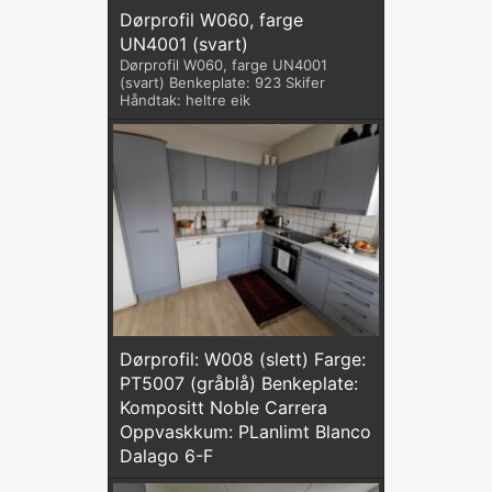
Dørprofil W060, farge
UN4001 (svart)
Dørprofil W060, farge UN4001
(svart) Benkeplate: 923 Skifer
Håndtak: heltre eik
Dørprofil: W008 (slett) Farge:
PT5007 (gråblå) Benkeplate:
Kompositt Noble Carrera
Oppvaskkum: PLanlimt Blanco
Dalago 6-F