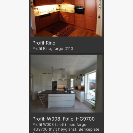
Profil Rino
Profil Rino, farge D110
Profil: W008. Folie: HG9700
Profil W008 (slett) med farge
HG9700 (hvit høyglans). Benkeplate