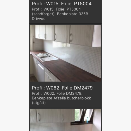
Profil: W015, Folie: PT5004
Profil: W015, Folie: PT5004
(sandfarget). Benkeplate 335B
Drivved
Profil: W062. Folie DM2479
Profil: W062. Folie DM2479.
Benkeplate Afzelia butcherblokk
(utgått)