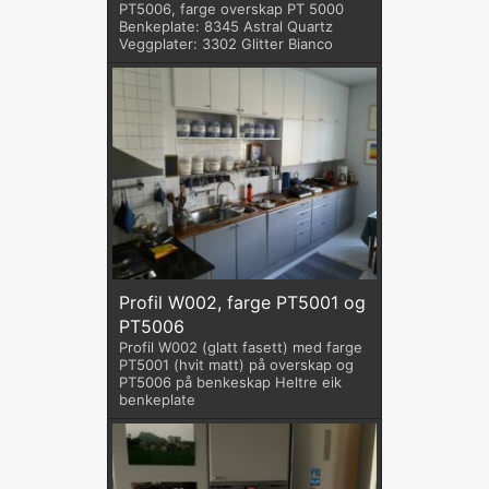
PT5006, farge overskap PT 5000
Benkeplate: 8345 Astral Quartz
Veggplater: 3302 Glitter Bianco
Profil W002, farge PT5001 og
PT5006
Profil W002 (glatt fasett) med farge
PT5001 (hvit matt) på overskap og
PT5006 på benkeskap Heltre eik
benkeplate