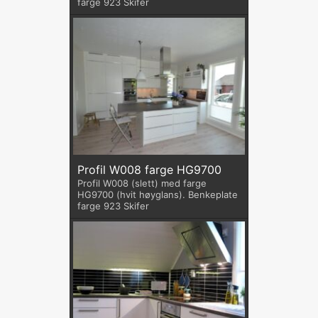
farge 923 Skifer
Profil W008 farge HG9700
Profil W008 (slett) med farge
HG9700 (hvit høyglans). Benkeplate
farge 923 Skifer