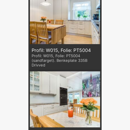
Profil: W015, Folie: PT5004
Profil: W015, Folie: PT5004
(sandfarget). Benkeplate 335B
Drivved