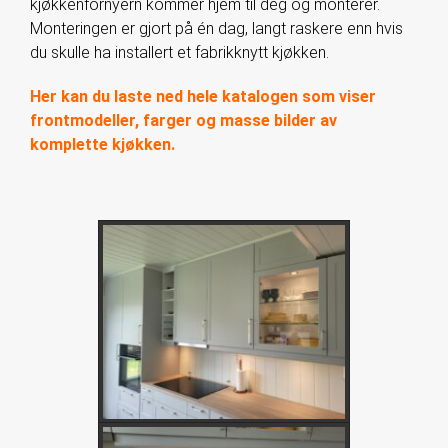
kjøkkenfornyern kommer hjem til deg og monterer.
Monteringen er gjort på én dag, langt raskere enn hvis
du skulle ha installert et fabrikknytt kjøkken.
Her kan du laste ned hele katalogen som viser
frontmodeller, farger og masse bilder av
komplette kjøkken.