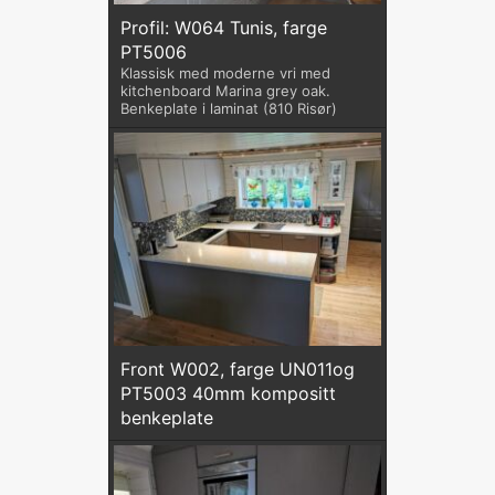
Profil: W064 Tunis, farge
PT5006
Klassisk med moderne vri med
kitchenboard Marina grey oak.
Benkeplate i laminat (810 Risør)
Front W002, farge UN011og
PT5003 40mm kompositt
benkeplate