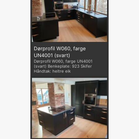
Dørprofil W060, farge
UN4001 (svart)
Dørprofil W060, farge UN4001
(svart) Benkeplate: 923 Skifer
Håndtak: heltre eik