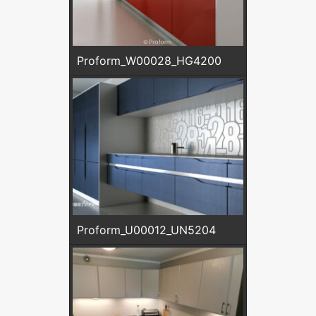
Proform_W00028_HG4200
Proform_U00012_UN5204