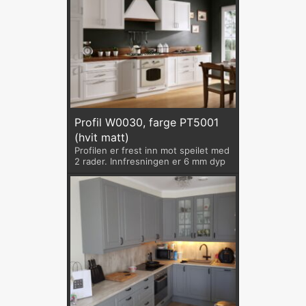
Profil W0030, farge PT5001
(hvit matt)
Profilen er frest inn mot speilet med
2 rader. Innfresningen er 6 mm dyp