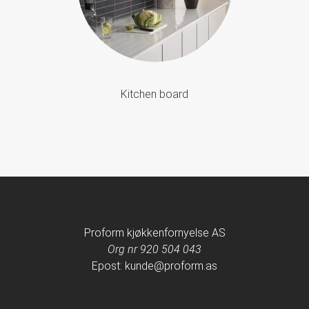
Kitchen board
Proform kjøkkenfornyelse AS
Org nr 920 504 043
Epost: kunde@proform.as