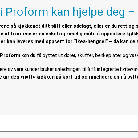
 i Proform kan hjelpe deg –
ne på kjøkkenet ditt slitt eller ødelagt, eller er du rett og s
te ut frontene er en enkel og rimelig måte å oppdatere kjøk
rer kan leveres med oppsett for “Ikea-hengsel” – da kan d
a Proform
kan du få byttet ut dører, skuffer, benkeplater og vask
ere av våre kunder bruker anledningen til å få integrerte hvitevar
 gir deg «nytt» kjøkken på kort tid og rimeligere enn å bytt