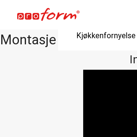
Kjøkkenfornyelse
Montasje av Hettich I
I