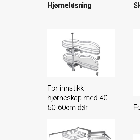
Hjørneløsning
S
For innstikk
hjørneskap med 40-
F
50-60cm dør