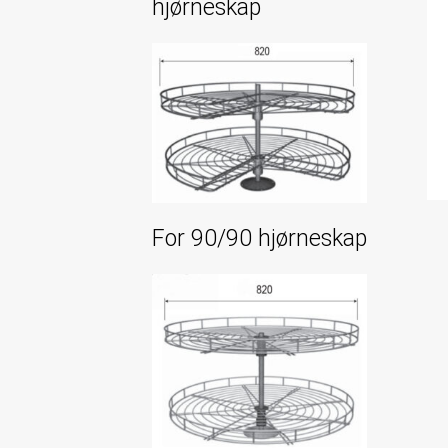
hjørneskap
For 90/90 hjørneskap