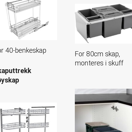
or 40-benkeskap
For 80cm skap,
monteres i skuff
kaputtrekk
øyskap