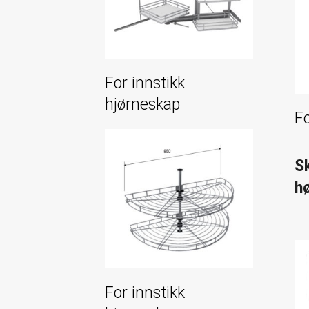
For innstikk
hjørneskap
F
S
h
For innstikk