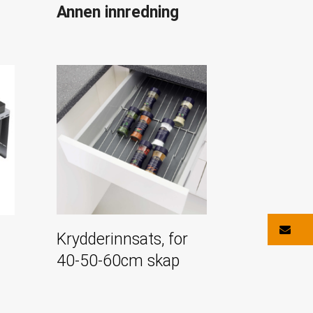
Annen innredning
Ko
Krydderinnsats, for
40-50-60cm skap