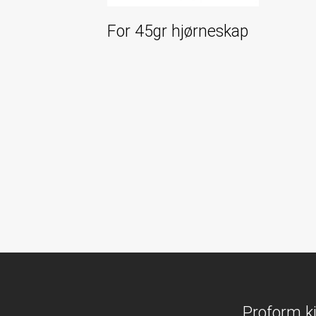
For 45gr hjørneskap
Proform k