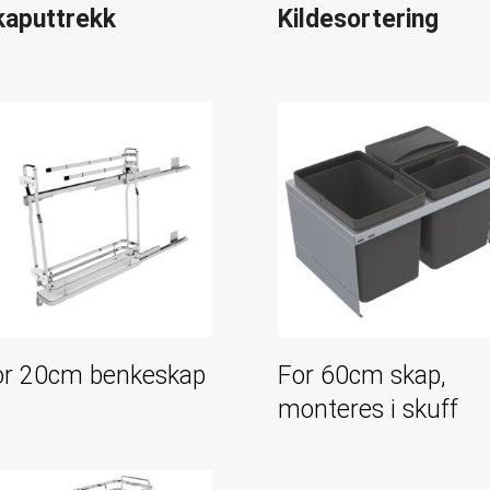
kaputtrekk
Kildesortering
or 20cm benkeskap
For 60cm skap,
monteres i skuff