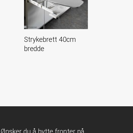
Strykebrett 40cm
bredde
Ønsker du å bytte fronter på