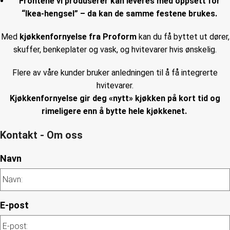
Frontene vi produserer kan leveres med oppsett for
“Ikea-hengsel” – da kan de samme festene brukes.
Med
kjøkkenfornyelse fra Proform
kan du få byttet ut dører,
skuffer, benkeplater og vask, og hvitevarer hvis ønskelig.
Flere av våre kunder bruker anledningen til å få integrerte
hvitevarer.
Kjøkkenfornyelse gir deg «nytt» kjøkken på kort tid og
rimeligere enn å bytte hele kjøkkenet.
Kontakt - Om oss
Navn
E-post